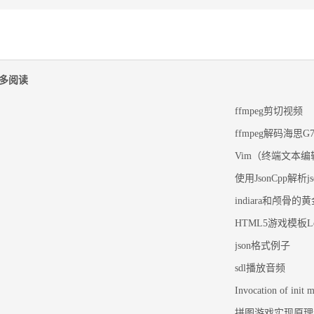
多阅读
ffmpeg剪切视频
ffmpeg解码海思G
Vim（终端文本
使用JsonCpp解析
indiara和颅骨的
HTML5游戏模板Le
json格式例子
sdl播放音频
Invocation of init 
拼图游戏实现原理