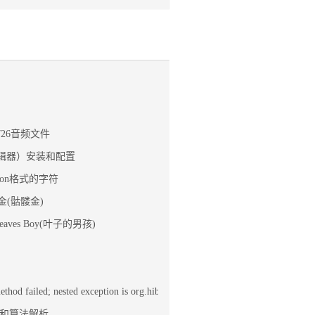
726音频文件
编辑器）安装和配置
json格式的字符
黄金(骷髅金)
aves Boy(叶子的男孩)
method failed; nested exception is org.hibernate.MappingException
和算法解析