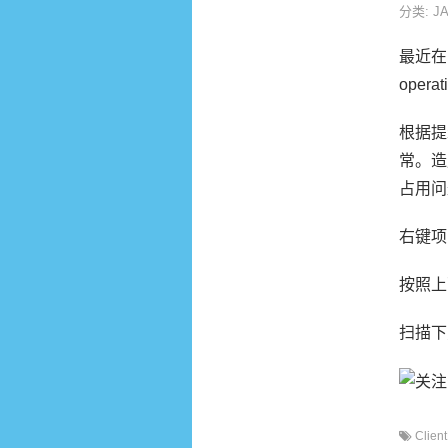
分类:
J
最近在 E
opera
根据提示
常。造
占用问
右键项目
按照上
扫描下
Clien