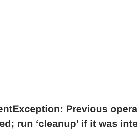
entException: Previous opera
ed; run ‘cleanup’ if it was int